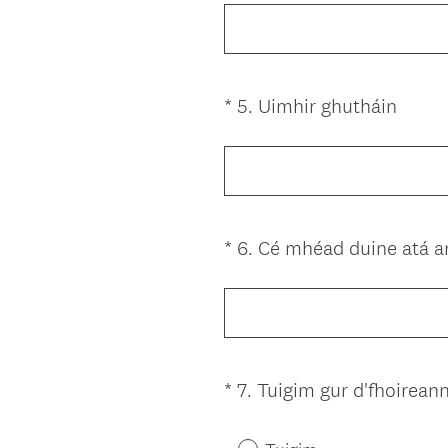
e
d
q
.
u
)
i
(
*
5
.
Uimhir ghutháin
Question
r
R
Title
e
e
d
q
.
u
)
i
*
6
.
Cé mhéad duine atá ar
Question
r
Title
e
d
.
)
*
7
.
Tuigim gur d'fhoireann
Question
Title