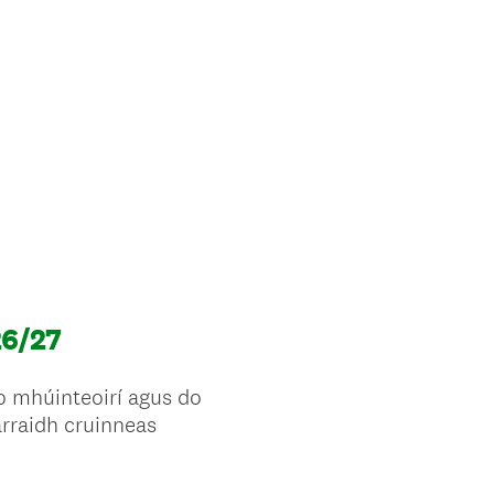
26/27
do mhúinteoirí agus do
iarraidh cruinneas