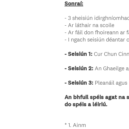
Sonraí:
- 3 sheisiún idirghníomhac
- Ar láthair na scoile
- Ar fáil don fhoireann ar 
- I ngach seisiún déantar 
- Seisiún 1:
Cur Chun Cinn
- Seisiún 2:
An Ghaeilge a
- Seisiún 3:
Pleanáil agus
An bhfuil spéis agat na s
do spéis a léiriú.
(
*
1
.
Ainm
Question