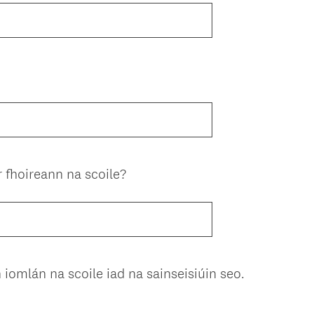
(
 fhoireann na scoile?
R
e
q
u
i
(
 iomlán na scoile iad na sainseisiúin seo.
r
R
e
e
d