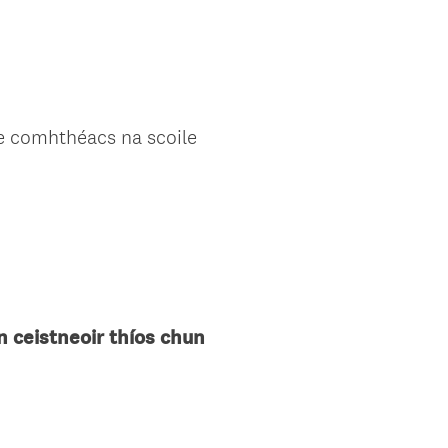
le comhthéacs na scoile
an ceistneoir thíos chun