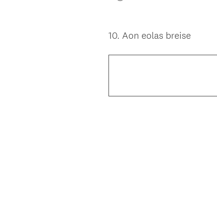
10
.
Aon eolas breise
Question
Title