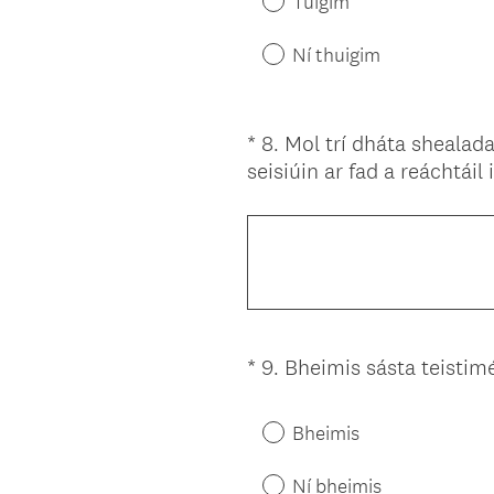
Tuigim
Ní thuigim
*
8
.
Mol trí dháta shealad
Question
seisiúin ar fad a reáchtáil
Title
*
9
.
Bheimis sásta teistimé
Question
Title
Bheimis
Ní bheimis