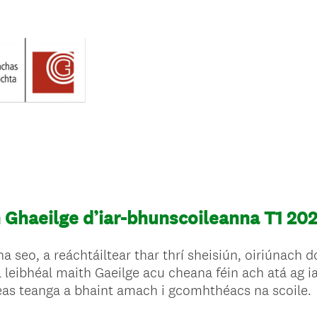
 Ghaeilge d’iar-bhunscoileanna T1 20
a seo, a reáchtáiltear thar thrí sheisiún, oiriúnach 
uil leibhéal maith Gaeilge acu cheana féin ach atá ag 
as teanga a bhaint amach i gcomhthéacs na scoile.