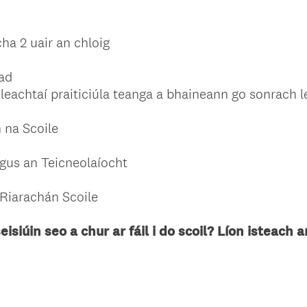
ha 2 uair an chloig
fad
cleachtaí praiticiúla teanga a bhaineann go sonrach 
 na Scoile
gus an Teicneolaíocht
 Riarachán Scoile
eisiúin seo a chur ar fáil i do scoil? Líon isteach 