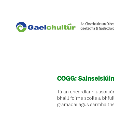
COGG: Sainseisiúin
Tá an cheardlann uasoiliún
bhaill foirne scoile a bhf
gramadaí agus sármhaithe