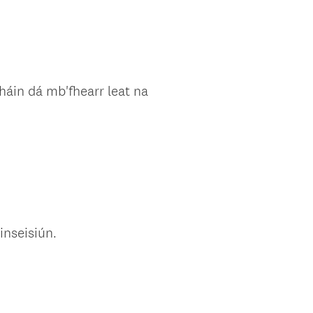
háin dá mb'fhearr leat na
(
inseisiún.
R
e
q
u