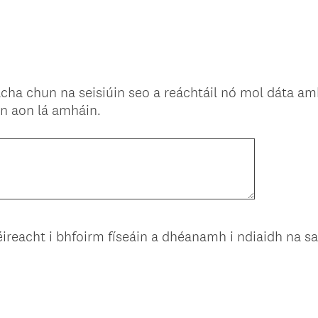
q
.
u
)
i
r
e
acha chun na seisiúin seo a reáchtáil nó mol dáta am
d
(
 in aon lá amháin.
.
R
)
e
q
u
i
r
e
ireacht i bhfoirm físeáin a dhéanamh i ndiaidh na sa
d
.
)