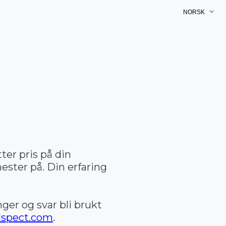
NORSK
tter pris på din
nester på. Din erfaring
nger og svar bli brukt
lspect.com
.