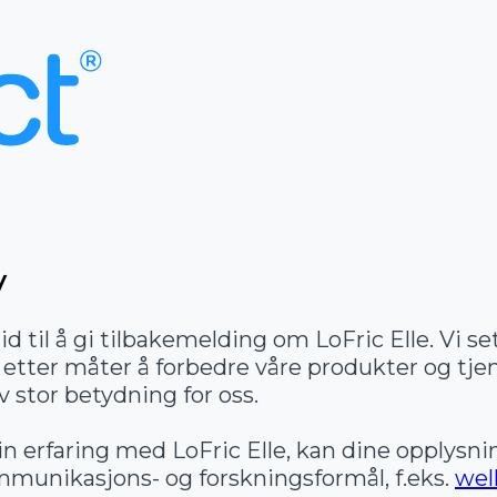
y
id til å gi tilbakemelding om LoFric Elle. Vi se
r etter måter å forbedre våre produkter og tje
 stor betydning for oss.
in erfaring med LoFric Elle, kan dine opplysni
mmunikasjons- og forskningsformål, f.eks.
wel